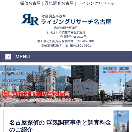
探偵名古屋｜浮気調査名古屋｜ライジングリサーチ
内閣総理大臣認可
(一社) 日本調査業協会加盟員
会員番号 No2010号
愛知県公安委員会 探偵業届出 第54090084
探偵業務取扱者 No.JISA2301-0101
MENU
名古屋探偵の 浮気調査事例と調査料金
のご紹介