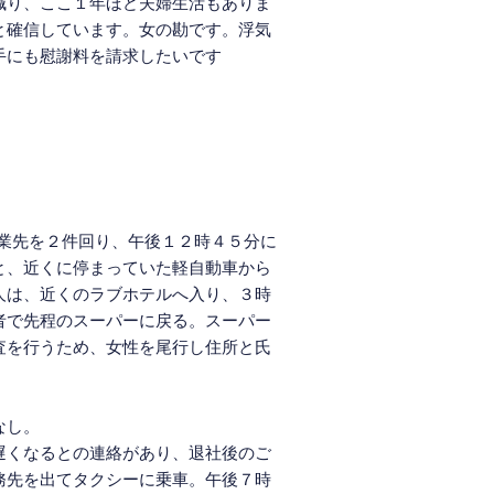
減り、ここ１年ほど夫婦生活もありま
と確信しています。女の勘です。浮気
手にも慰謝料を請求したいです
営業先を２件回り、午後１２時４５分に
と、近くに停まっていた軽自動車から
人は、近くのラブホテルへ入り、３時
者で先程のスーパーに戻る。スーパー
査を行うため、女性を尾行し住所と氏
なし。
遅くなるとの連絡があり、退社後のご
務先を出てタクシーに乗車。午後７時