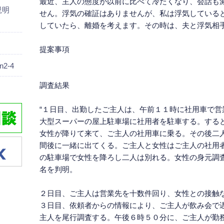
最近、主人の態度が以前に比べて冷たくなり、会話も
画説明
せん。浮気の確証はありませんが、私は浮気している
していたら、離婚を考えます。その時は、夫と浮気相
提案事項
2-4
調査結果
“１日目、出勤したご主人は、午前１１時に社用車で
大型スーパーの屋上駐車場に社用者を駐車する。する
女性が降りて来て、ご主人の社用車に乗る。その後二
間後に一緒に出てくる。ご主人と女性はご主人の社用
の駐車場で女性を降ろし二人は別れる。女性の身元調
名を判明。
２日目、ご主人は営業先を十数件回り、女性との接触
３日目、依頼者からの情報により、ご主人が飲み会で
主人を尾行調査する。午後６時５０分に、ご主人が勤