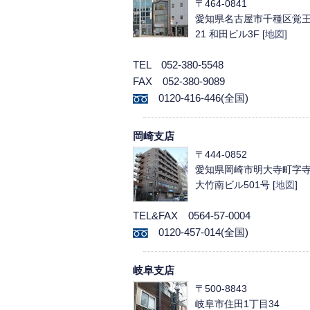
〒464-0841
愛知県名古屋市千種区覚王
21 和田ビル3F [
地図
]
TEL 052-380-5548
FAX 052-380-9089
0120-416-446(全国)
岡崎支店
〒444-0852
愛知県岡崎市明大寺町字寺東
大竹南ビル501号 [
地図
]
TEL&FAX 0564-57-0004
0120-457-014(全国)
岐阜支店
〒500-8843
岐阜市住田1丁目34