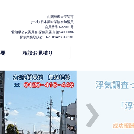
内閣総理大臣認可
(一社) 日本調査業協会加盟員
会員番号 No2010号
愛知県公安委員会 探偵業届出 第54090084
探偵業務取扱者 No.JISA2301-0101
概要
相談お見積り