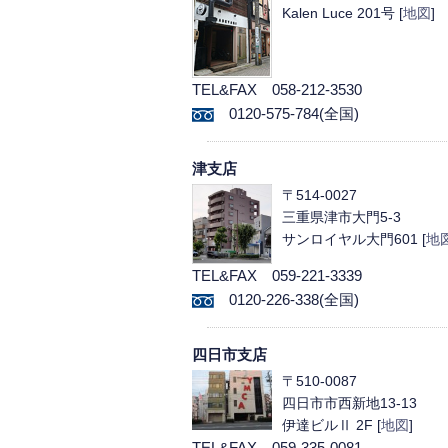
Kalen Luce 201号 [
地図
]
TEL&FAX 058-212-3530
0120-575-784(全国)
津支店
〒514-0027
三重県津市大門5-3
サンロイヤル大門601 [
地
TEL&FAX 059-221-3339
0120-226-338(全国)
四日市支店
〒510-0087
四日市市西新地13-13
伊達ビルⅡ 2F [
地図
]
TEL&FAX 059-335-0081