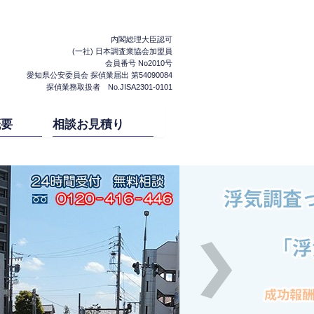
内閣総理大臣認可
(一社) 日本調査業協会加盟員
会員番号 No2010号
愛知県公安委員会 探偵業届出 第54090084
探偵業務取扱者 No.JISA2301-0101
概要
相談お見積り