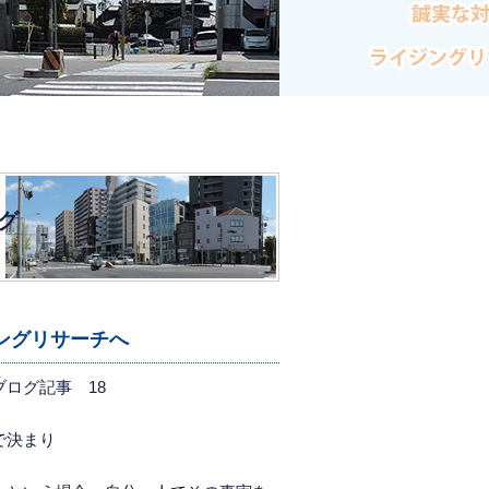
グ
ジングリサーチへ
ログ記事 18
で決まり