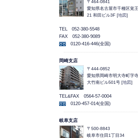
〒464-0841
愛知県名古屋市千種区覚王
21 和田ビル3F [
地図
]
TEL 052-380-5548
FAX 052-380-9089
0120-416-446(全国)
岡崎支店
〒444-0852
愛知県岡崎市明大寺町字寺東
大竹南ビル501号 [
地図
]
TEL&FAX 0564-57-0004
0120-457-014(全国)
岐阜支店
〒500-8843
岐阜市住田1丁目34