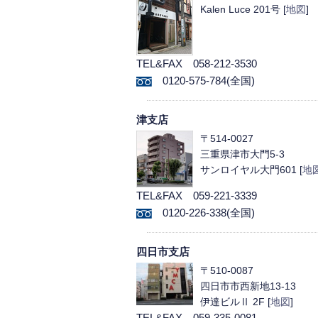
Kalen Luce 201号 [
地図
]
TEL&FAX 058-212-3530
0120-575-784(全国)
津支店
〒514-0027
三重県津市大門5-3
サンロイヤル大門601 [
地
TEL&FAX 059-221-3339
0120-226-338(全国)
四日市支店
〒510-0087
四日市市西新地13-13
伊達ビルⅡ 2F [
地図
]
TEL&FAX 059-335-0081