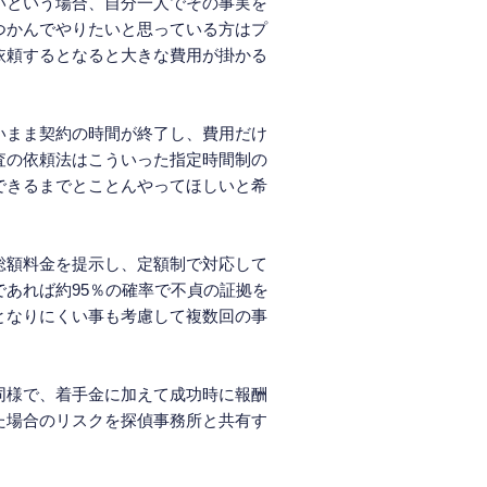
いという場合、自分一人でその事実を
つかんでやりたいと思っている方はプ
依頼するとなると大きな費用が掛かる
いまま契約の時間が終了し、費用だけ
査の依頼法はこういった指定時間制の
できるまでとことんやってほしいと希
総額料金を提示し、定額制で対応して
あれば約95％の確率で不貞の証拠を
となりにくい事も考慮して複数回の事
同様で、着手金に加えて成功時に報酬
た場合のリスクを探偵事務所と共有す