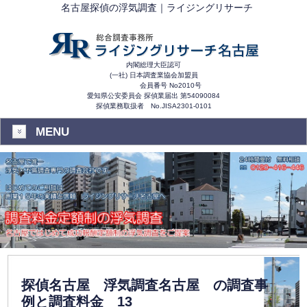
名古屋探偵の浮気調査｜ライジングリサーチ
内閣総理大臣認可
(一社) 日本調査業協会加盟員
会員番号 No2010号
愛知県公安委員会 探偵業届出 第54090084
探偵業務取扱者 No.JISA2301-0101
MENU
探偵名古屋 浮気調査名古屋 の調査事
例と調査料金 13