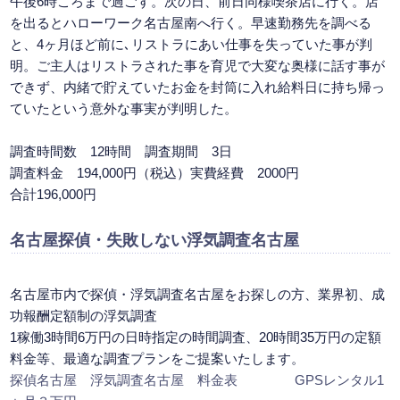
午後6時ころまで過ごす。次の日、前日同様喫茶店に行く。店
を出るとハローワーク名古屋南へ行く。早速勤務先を調べる
と、4ヶ月ほど前に､リストラにあい仕事を失っていた事が判
明。ご主人はリストラされた事を育児で大変な奥様に話す事が
できず、内緒で貯えていたお金を封筒に入れ給料日に持ち帰っ
ていたという意外な事実が判明した。
調査時間数 12時間 調査期間 3日
調査料金 194,000円（税込）実費経費 2000円
合計196,000円
名古屋探偵
・失敗しない浮気調査名古屋
名古屋市内で探偵・浮気調査名古屋をお探しの方、業界初、成
功報酬定額制の浮気調査
1稼働3時間6万円の日時指定の時間調査、20時間35万円の定額
料金等、最適な調査プランをご提案いたします。
探偵名古屋 浮気調査名古屋 料金表
GPSレンタル1