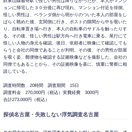
鉄東山線最寄駅で怪しい男性は降りなかったが、本人がマンシ
ョンに帰宅した３０分後に再び現れ、マンション付近を徘徊。
怪しい男性は、ベランダ側から明かりのついた本人の部屋をし
ばらく眺めた後、玄関側に行き、ポストの隙間から中を覗いた
り、自転車置き場へ行き、本人の自転車のサドルを触ったりす
る。その後、怪しい男性は駅方向へ行き電車に乗る。尾行にて
怪しい人物の身元を確認。後日、依頼者に映像にて確認しても
らうと会社の同僚であることが判明。その後、その男性が部屋
を覗く姿、郵便物を確認する証拠映像などを撮影した。会社の
同僚でもあることから、その証拠映像を基に、慎重に警察に相
談している。
調査時間数 20時間 調査期間 15日
調査料金 270,000円（税込）実費経費 3000円
合計273,000円（税込）
探偵名古屋
・失敗しない浮気調査名古屋