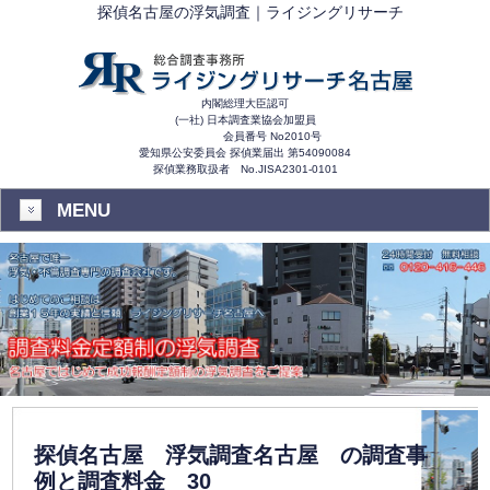
探偵名古屋の浮気調査｜ライジングリサーチ
内閣総理大臣認可
(一社) 日本調査業協会加盟員
会員番号 No2010号
愛知県公安委員会 探偵業届出 第54090084
探偵業務取扱者 No.JISA2301-0101
MENU
探偵名古屋 浮気調査名古屋 の調査事
例と調査料金 30