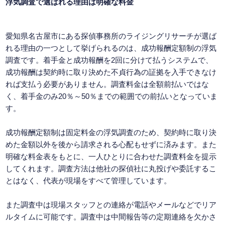
浮気調査で選ばれる理由は明確な料金
愛知県名古屋市にある探偵事務所のライジングリサーチが選ば
れる理由の一つとして挙げられるのは、成功報酬定額制の浮気
調査です。着手金と成功報酬を2回に分けて払うシステムで、
成功報酬は契約時に取り決めた不貞行為の証拠を入手できなけ
れば支払う必要がありません。調査料金は全額前払いではな
く、着手金のみ20％～50％までの範囲での前払いとなっていま
す。
成功報酬定額制は固定料金の浮気調査のため、契約時に取り決
めた金額以外を後から請求される心配もせずに済みます。また
明確な料金表をもとに、一人ひとりに合わせた調査料金を提示
してくれます。調査方法は他社の探偵社に丸投げや委託するこ
とはなく、代表が現場をすべて管理しています。
また調査中は現場スタッフとの連絡が電話やメールなどでリア
ルタイムに可能です。調査中は中間報告等の定期連絡を欠かさ