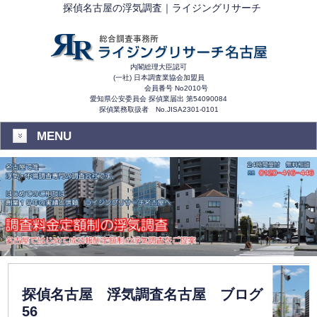
探偵名古屋の浮気調査｜ライジングリサーチ
内閣総理大臣認可
(一社) 日本調査業協会加盟員
会員番号 No2010号
愛知県公安委員会 探偵業届出 第54090084
探偵業務取扱者 No.JISA2301-0101
MENU
探偵名古屋 浮気調査名古屋 ブログ
56