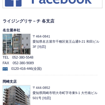
ライジングリサ－チ 各支店
名古屋本社
〒464-0841
愛知県名古屋市千種区覚王山通9-21 和田ビル
3F [
地図
]
TEL 052-380-5548
FAX 052-380-9089
0120-416-446(全国)
岡崎支店
〒444-0852
愛知県岡崎市明大寺町字寺東9-1 大竹南ビル
501号 [
地図
]