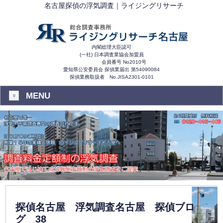
名古屋探偵の浮気調査｜ライジングリサーチ
内閣総理大臣認可
(一社) 日本調査業協会加盟員
会員番号 No2010号
愛知県公安委員会 探偵業届出 第54090084
探偵業務取扱者 No.JISA2301-0101
MENU
探偵名古屋 浮気調査名古屋 探偵ブロ
グ 38