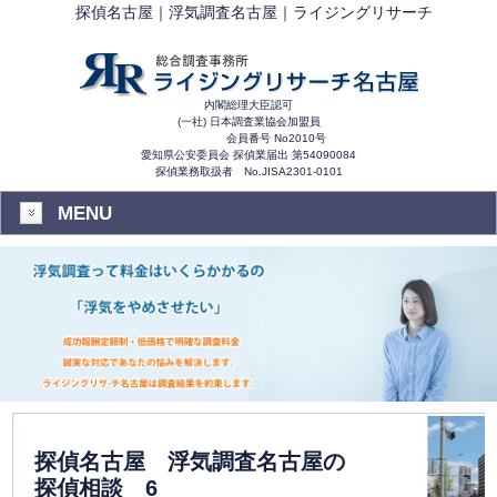
探偵名古屋｜浮気調査名古屋｜ライジングリサーチ
内閣総理大臣認可
(一社) 日本調査業協会加盟員
会員番号 No2010号
愛知県公安委員会 探偵業届出 第54090084
探偵業務取扱者 No.JISA2301-0101
MENU
探偵名古屋 浮気調査名古屋の
探偵相談 6